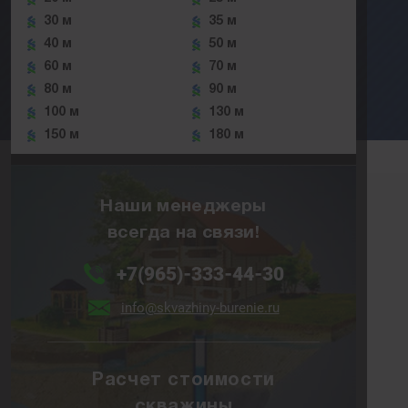
30 м
35 м
40 м
50 м
60 м
70 м
80 м
90 м
100 м
130 м
150 м
180 м
Наши менеджеры
всегда на связи!
+7(965)-333-44-30
info@skvazhiny-burenie.ru
Расчет стоимости
скважины