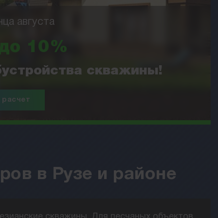
нца августа
 до 10%
обустройства скважины!
 расчет
ров в Рузе и районе
ртезианские скважины. Для песчаных объектов