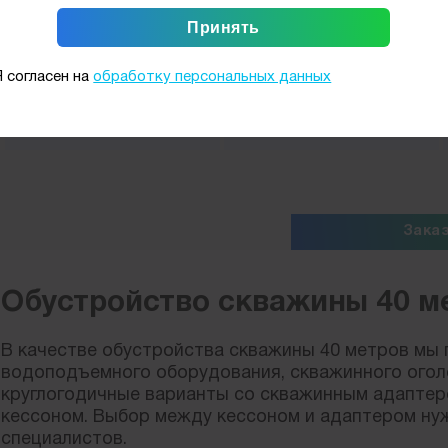
НПВХа 165 мм +
НПВХа 125 мм
МГБУ артезианская
Я согласен на
обработку персональных данных
скважина 40 м труба
144 000
от
руб.
НПВХа 165 мм +
НПВХа 125 мм
Зака
Обустройство скважины 40 м
В качестве обустройства скважины 40 метров мы 
водоподъемного оборудования, скважинного оголов
круглогодичные варианты со скважинным адаптер
кессоном. Выбор между кессоном и адаптером нуж
специалистов.