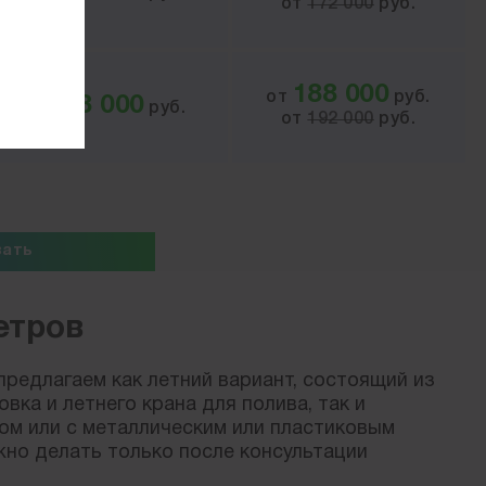
от
172 000
руб.
188 000
от
руб.
48 000
от
руб.
от
192 000
руб.
зать
етров
предлагаем как летний вариант, состоящий из
ка и летнего крана для полива, так и
ом или с металлическим или пластиковым
но делать только после консультации