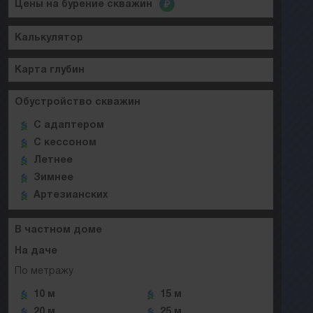
Цены на бурение скважин
Калькулятор
Карта глубин
Обустройство скважин
C адаптером
C кессоном
Летнее
Зимнее
Артезианских
В частном доме
На даче
По метражу
10 м
15 м
20 м
25 м