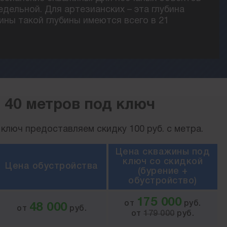
едельной. Для артезианских – эта глубина
ны такой глубины имеются всего в 21
 40 метров под ключ
ключ предоставляем скидку 100 руб. с метра.
Цена скважины под
ключ со скидкой
Цена обустройства
(бурение +
обустройство)
175 000
от
руб.
48 000
от
руб.
от
179 000
руб.