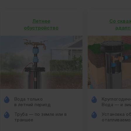
Летнее
Со сква
обустройство
адапт
Вода только
Круглогодичн
в летний период
Вода — и зим
Труба — по земле или в
Установка о
траншее
отапливаемо