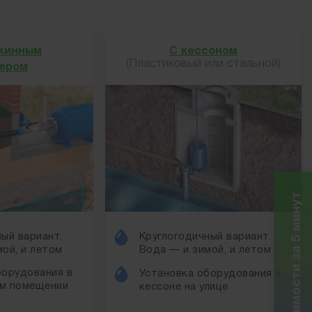
жинным
С кессоном
(Пластиковый или стальной)
ером
Расчет стоимости за 5 минут
ый вариант.
Круглогодичный вариант.
ой, и летом
Вода — и зимой, и летом
борудования в
Установка оборудования в
м помещении
кессоне на улице