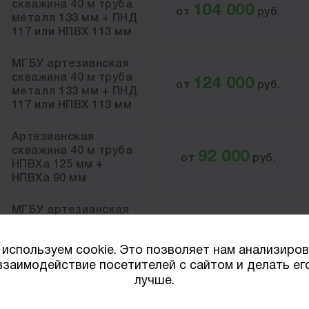
скважина 40 м труба
104 000
от
руб.
металл 133 мм + ПНД
117 или НПВХ 113 мм
МГБУ артезианская
скважина 40 м труба
124 000
от
руб.
металл 133 мм + ПНД
117 или НПВХ 113 мм
Артезианская
скважина 40 м труба
92 000
от
руб.
НПВХа 125 мм +
НПВХа 90 мм
МГБУ артезианская
скважина 40 м труба
108 000
от
руб.
НПВХа 125 мм +
используем cookie. Это позволяет нам анализиро
НПВХа 90 мм
взаимодействие посетителей с сайтом и делать ег
лучше.
Артезианская
скважина 40 м труба
124 000
от
руб.