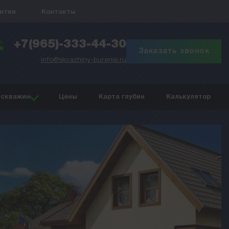
антии
Контакты
+7(965)-333-44-30
Заказать звонок
info@skvazhiny-burenie.ru
 скважин
Цены
Карта глубин
Калькулятор