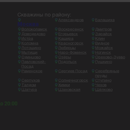
Скважины по району:
Александров
Балашиха
Москва
Волоколамск
Воскресенск
Дмитров
Домодедово
Егорьевск
Зарайск
Истра
Кашира
Клин
Коломна
Красногорск
Видное
Лотошино
Люберцы
Можайск
Мытищи
Наро-Фоминск
Ногинск
Одинцово
Озёры
Орехово-Зуево
Павловский-
Подольск
Пушкино
Посад
Раменское
Сергиев Посад
Серебряные
пруды
Серпухов
Солнечногорск
Ступино
Талдом
Химки
Чехов
Шатура
Шаховская
Щёлково
до 20:00