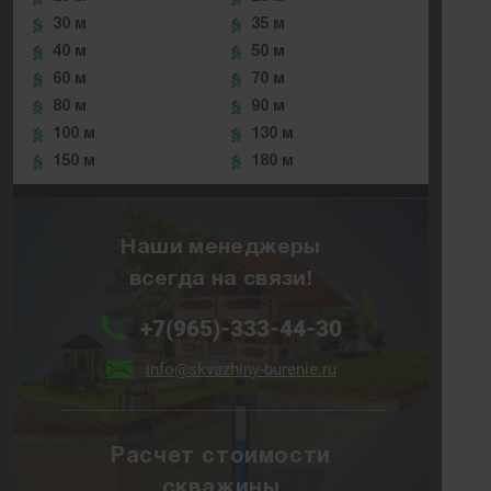
30 м
35 м
40 м
50 м
60 м
70 м
80 м
90 м
100 м
130 м
150 м
180 м
Наши менеджеры
всегда на связи!
+7(965)-333-44-30
info@skvazhiny-burenie.ru
Расчет стоимости
скважины