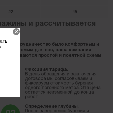
22
45
важины и рассчитывается
вать
тобы сотрудничество было комфортным и
о
редсказуемым для вас, наша компания
ридерживаются простой и понятной схемы
асчета:
Фиксация тарифа.
В день обращения и заключения
договора мы согласовываем и
фиксируем стоимость бурения
одного погонного метра. Эта цена
остается неизменной до конца
работ.
Определение глубины.
После завершения бурения и