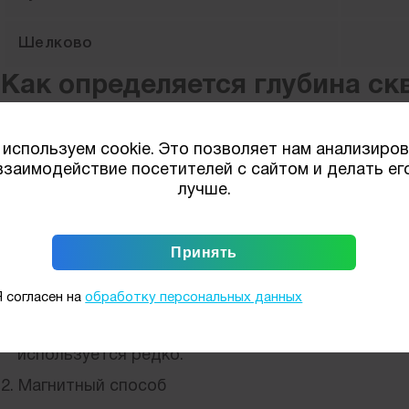
Шелково
Как определяется глубина ск
стоимость работ
используем cookie. Это позволяет нам анализиро
Методы измерения глубины скважины:
Ч
взаимодействие посетителей с сайтом и делать ег
п
лучше.
1. Механический способ
п
р
В шахту опускается специальная
измерительная рулетка или трос с грузом на
конце.
Подходит для неглубоких колодцев и скважин
на песок (до 15-20 метров).
Я согласен на
обработку персональных данных
Метод имеет существенную погрешность,
поэтому для глубоких и точных измерений
используется редко.
2. Магнитный способ