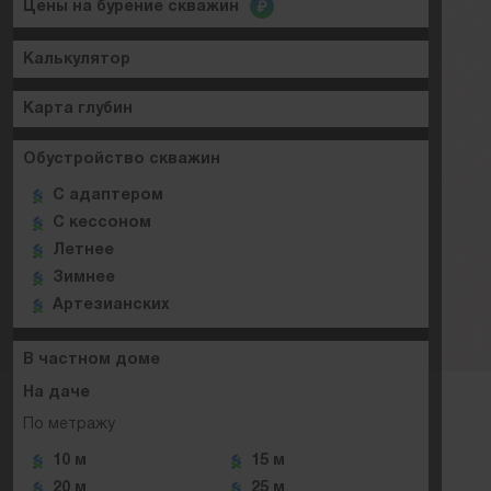
Цены на бурение скважин
Калькулятор
Карта глубин
Обустройство скважин
C адаптером
C кессоном
Летнее
Зимнее
Артезианских
В частном доме
На даче
По метражу
10 м
15 м
20 м
25 м