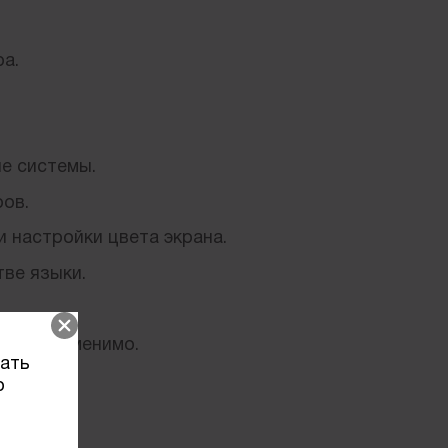
а.
е системы.
ров.
 настройки цвета экрана.
ве языки.
если применимо.
вать
о
ниц.