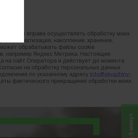
сайт.
 Оператор вправе осуществлять обработку моих
, систематизация, накопление, хранение,
 может обрабатывать файлы cookie
в, например Яндекс Метрика. Настоящее
да на сайт Оператора и действует до момента
 Согласие на обработку персональных данных
едомления по указанному адресу
info@skvazhiny-
 даты фактического прекращения обработки моих