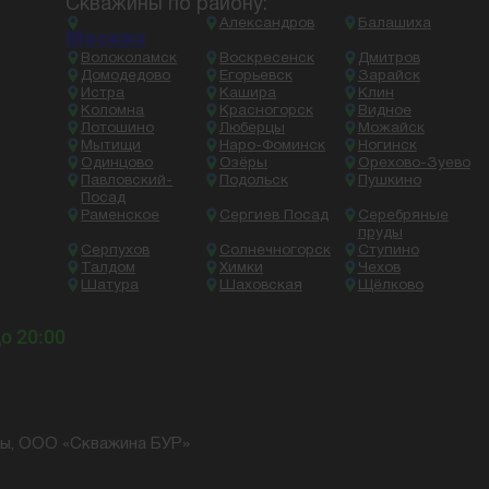
Скважины по району:
Александров
Балашиха
Москва
Волоколамск
Воскресенск
Дмитров
Домодедово
Егорьевск
Зарайск
Истра
Кашира
Клин
Коломна
Красногорск
Видное
Лотошино
Люберцы
Можайск
Мытищи
Наро-Фоминск
Ногинск
Одинцово
Озёры
Орехово-Зуево
Павловский-
Подольск
Пушкино
Посад
Раменское
Сергиев Посад
Серебряные
пруды
Серпухов
Солнечногорск
Ступино
Талдом
Химки
Чехов
Шатура
Шаховская
Щёлково
до 20:00
ны, ООО «Скважина БУР»