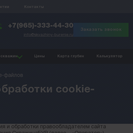
антии
Контакты
+7(965)-333-44-30
Заказать звонок
info@skvazhiny-burenie.ru
 скважин
Цены
Карта глубин
Калькулятор
e-файлов
бработки cookie-
ия и обработки правообладателем сайта