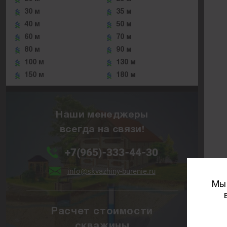
30 м
35 м
40 м
50 м
60 м
70 м
80 м
90 м
100 м
130 м
150 м
180 м
Наши менеджеры
всегда на связи!
+7(965)-333-44-30
info@skvazhiny-burenie.ru
Мы 
Расчет стоимости
скважины