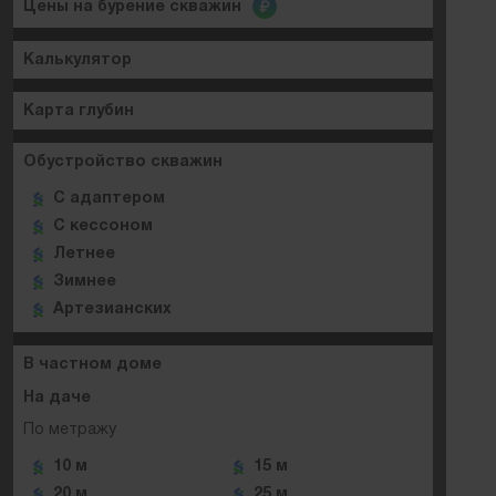
Цены на бурение скважин
Калькулятор
Карта глубин
Обустройство скважин
C адаптером
C кессоном
Летнее
Зимнее
Артезианских
В частном доме
На даче
По метражу
10 м
15 м
20 м
25 м