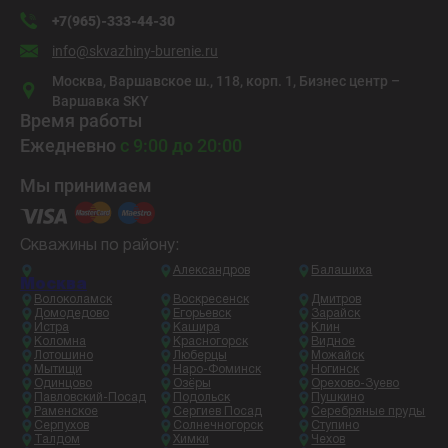
+7(965)-333-44-30
info@skvazhiny-burenie.ru
Москва, Варшавское ш., 118, корп. 1, Бизнес центр –
Варшавка SKY
Время работы
Ежедневно
с 9:00 до 20:00
Мы принимаем
Скважины по району:
Александров
Балашиха
Москва
Волоколамск
Воскресенск
Дмитров
Домодедово
Егорьевск
Зарайск
Истра
Кашира
Клин
Коломна
Красногорск
Видное
Лотошино
Люберцы
Можайск
Мытищи
Наро-Фоминск
Ногинск
Одинцово
Озёры
Орехово-Зуево
Павловский-Посад
Подольск
Пушкино
Раменское
Сергиев Посад
Серебряные пруды
Серпухов
Солнечногорск
Ступино
Талдом
Химки
Чехов