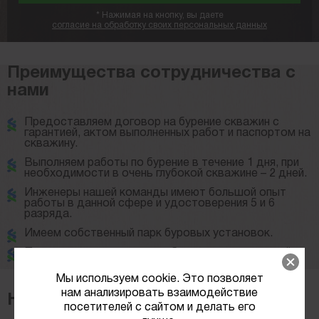
*
Нажимая на кнопку, вы даете
согласие на обработку своих персональных данных
Преимущества сотрудничества с
нами
Предоставляем договор на бурение скважин с
гарантией, актом выполненных работ и паспортом на
скважину.
Выполняем работы по бурение в течение 1 дня, при
необходимости в очень глубокой скважине – 2 дней.
Инженеры нашей команды имеют большой опыт
работы в данной сфере и удостоверения 5 и 6
разряда.
Имеем собственный парк буровых установок.
Предлагаем материалы и оборудование высокой
надежности со сроком работы до 50 лет.
Мы используем cookie. Это позволяет
нам анализировать взаимодействие
Наши услуги
посетителей с сайтом и делать его